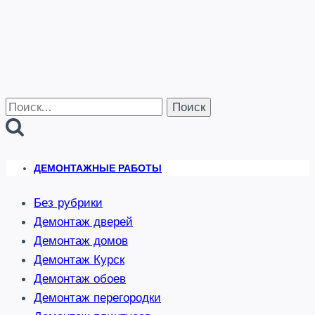
способом
в
Курске
и
области-
Услуги
Найти:
Бригада-46
ДЕМОНТАЖНЫЕ РАБОТЫ
Без рубрики
Демонтаж дверей
Демонтаж домов
Демонтаж Курск
Демонтаж обоев
Демонтаж перегородки