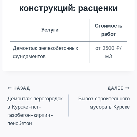
конструкций: расценки
Стоимость
Услуги
работ
Демонтаж железобетонных
от 2500 ₽/
фундаментов
м3
Навигация
НАЗАД
ДАЛЕЕ
Демонтаж перегородок
Вывоз строительного
по
в Курске-гкл-
мусора в Курске
записям
газобетон-кирпич-
пенобетон